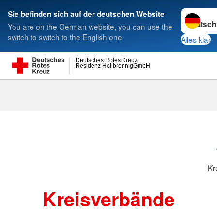
Sprache w
Sie befinden sich auf der deutschen Website
You are on the German website, you can use the
Suche
switch to switch to the English one
Alles klar
Deutsches Rotes Kreuz
Residenz Heilbronn gGmbH
Kreisverbänd
Kr
Kreisverbände