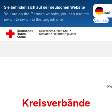
Sprache w
Sie befinden sich auf der deutschen Website
You are on the German website, you can use the
Suche
switch to switch to the English one
Alles klar
Deutsches Rotes Kreuz
Residenz Heilbronn gGmbH
Kreisverbänd
Kr
Kreisverbände