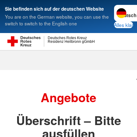
Sprache w
Sie befinden sich auf der deutschen Website
You are on the German website, you can use the
Suche
switch to switch to the English one
Alles klar
Deutsches Rotes Kreuz
Residenz Heilbronn gGmbH
Angebote
Überschrift – Bitte
ausfüllen